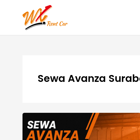
Lewati
ke
konten
Sewa Avanza Sura